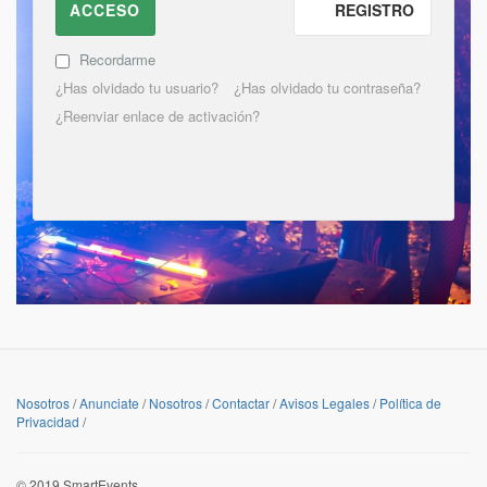
ACCESO
REGISTRO
Recordarme
¿Has olvidado tu usuario?
¿Has olvidado tu contraseña?
¿Reenviar enlace de activación?
Nosotros
/
Anunciate
/
Nosotros
/
Contactar
/
Avisos Legales
/
Política de
Privacidad
/
© 2019 SmartEvents